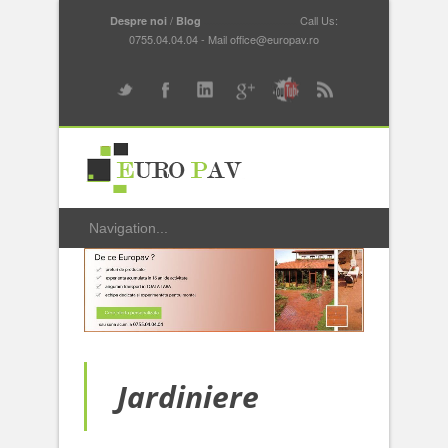
/
...............................
Call Us:
Despre noi
Blog
0755.04.04.04 - Mail office@europav.ro
Jardiniere