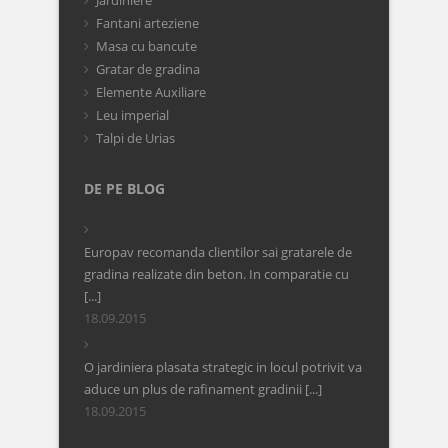
Fantani arteziene
Masa cu bancute
Gratar de gradina
Elemente Auxiliare
Leu imperial
Talpi de Urias
DE PE BLOG
Europav recomanda clientilor sai gratarele de
gradina realizate din beton. In comparatie cu
[...]
18.09.2015
O jardiniera plasata strategic in locul potrivit va
aduce un plus de rafinament gradinii [...]
18.09.2015