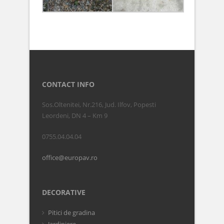
CONTACT INFO
Sos.Oltenitei, Nr.216, Jud. Ilfov, Popesti
Leordeni, DN 4 – Km 9
0755.04.04.04
office@europav.ro
DECORATIVE
Pitici de gradina
Jardiniere