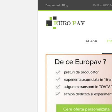
/
...............................
Call Us: 0755.0
Despre noi
Blog
ACASA
PR