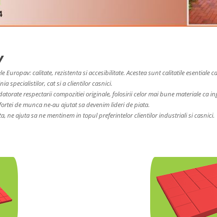
v
e Europav: calitate, rezistenta si accesibilitate. Acestea sunt calitatile esentiale
ia specialistilor, cat si a clientilor casnici.
datorate respectarii compozitiei originale, folosirii celor mai bune materiale ca in
a fortei de munca ne-au ajutat sa devenim lideri de piata.
a, ne ajuta sa ne mentinem in topul preferintelor clientilor industriali si casnici.