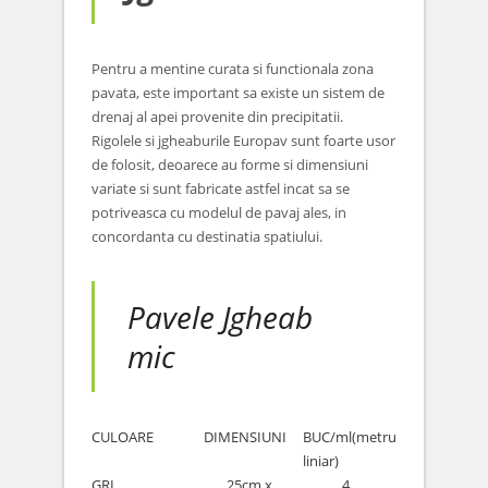
Pentru a mentine curata si functionala zona
pavata, este important sa existe un sistem de
drenaj al apei provenite din precipitatii.
Rigolele si jgheaburile Europav sunt foarte usor
de folosit, deoarece au forme si dimensiuni
variate si sunt fabricate astfel incat sa se
potriveasca cu modelul de pavaj ales, in
concordanta cu destinatia spatiului.
Pavele Jgheab
mic
CULOARE
DIMENSIUNI
BUC/ml(metru
liniar)
GRI
………..
25cm x
………..
4