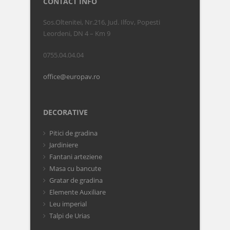
CONTACT INFO
Sos.Oltenitei, Nr.216, Jud. Ilfov, Popesti
Leordeni, DN 4 – Km 9
0755.04.04.04
office@europav.ro
DECORATIVE
Pitici de gradina
Jardiniere
Fantani arteziene
Masa cu bancute
Gratar de gradina
Elemente Auxiliare
Leu imperial
Talpi de Urias