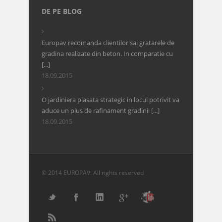
DE PE BLOG
Europav recomanda clientilor sai gratarele de
gradina realizate din beton. In comparatie cu
[...]
18.09.2015
O jardiniera plasata strategic in locul potrivit va
aduce un plus de rafinament gradinii [...]
18.09.2015
© 2014 EUROPAV. All rights reserved