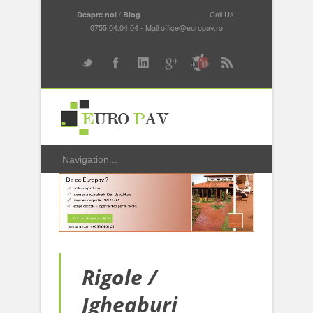
/
...............................
Call Us:
Despre noi
Blog
0755.04.04.04 - Mail office@europav.ro
Rigole /
Jgheaburi