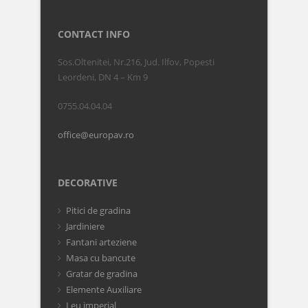
CONTACT INFO
Sos.Oltenitei, Nr.216, Jud. Ilfov, Popesti
Leordeni, DN 4 – Km 9
0755.04.04.04
office@europav.ro
DECORATIVE
Pitici de gradina
Jardiniere
Fantani arteziene
Masa cu bancute
Gratar de gradina
Elemente Auxiliare
Leu imperial