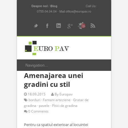
/
...............................
Call Us:
Despre noi
Blog
0755.04.04.04 - Mail office@europav.ro
Amenajarea unei
gradini cu stil
18.09.2015
By
Europav
borduri
·
Fantani arteziene
·
Gratar de
gradina
·
pavele
·
Pitici de gradina
0 Comments
Pentru ca spatiul exterioar al locuintei