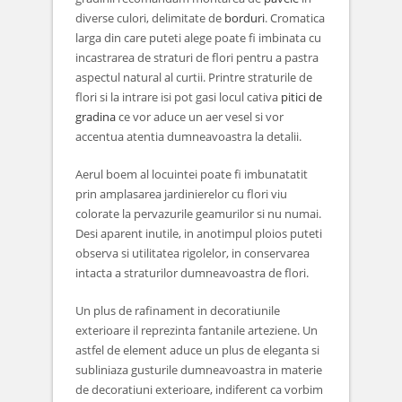
diverse culori, delimitate de
borduri
. Cromatica
larga din care puteti alege poate fi imbinata cu
incastrarea de straturi de flori pentru a pastra
aspectul natural al curtii. Printre straturile de
flori si la intrare isi pot gasi locul cativa
pitici de
gradina
ce vor aduce un aer vesel si vor
accentua atentia dumneavoastra la detalii.
Aerul boem al locuintei poate fi imbunatatit
prin amplasarea jardinierelor cu flori viu
colorate la pervazurile geamurilor si nu numai.
Desi aparent inutile, in anotimpul ploios puteti
observa si utilitatea rigolelor, in conservarea
intacta a straturilor dumneavoastra de flori.
Un plus de rafinament in decoratiunile
exterioare il reprezinta fantanile arteziene. Un
astfel de element aduce un plus de eleganta si
subliniaza gusturile dumneavoastra in materie
de decoratiuni exterioare, indiferent ca vorbim