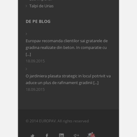
Talpi de Urias
DE PE BLOG
Europav recomanda clientilor sai gratarele de
gradina realizate din beton. In comparatie cu
[...]
18.09.2015
O jardiniera plasata strategic in locul potrivit va
aduce un plus de rafinament gradinii [...]
18.09.2015
© 2014 EUROPAV. All rights reserved