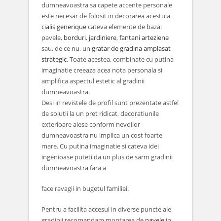
dumneavoastra sa capete accente personale
este necesar de folosit in decorarea acestuia
cialis generique
cateva elemente de baza:
pavele,
borduri
,
jardiniere
,
fantani arteziene
sau, de ce nu, un
gratar de gradina amplasat
strategic
. Toate acestea, combinate cu putina
imaginatie creeaza acea nota personala si
amplifica aspectul estetic al gradinii
dumneavoastra.
Desi in revistele de profil sunt prezentate astfel
de solutii la un pret ridicat, decoratiunile
exterioare alese conform nevoilor
dumneavoastra nu implica un cost foarte
mare. Cu putina imaginatie si cateva idei
ingenioase puteti da un plus de sarm gradinii
dumneavoastra fara a
face ravagii in bugetul familiei.
Pentru a facilita accesul in diverse puncte ale
gradinii recomandam montarea de
pavele
in