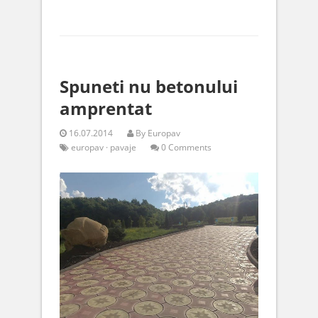
Spuneti nu betonului
amprentat
16.07.2014
By
Europav
europav
·
pavaje
0 Comments