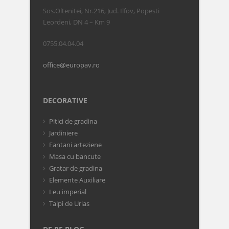
Sos.Oltenitei, Nr.216, Jud. Ilfov, Popesti
Leordeni, DN 4 – Km 9
0755.04.04.04
office@europav.ro
DECORATIVE
Pitici de gradina
Jardiniere
Fantani arteziene
Masa cu bancute
Gratar de gradina
Elemente Auxiliare
Leu imperial
Talpi de Urias