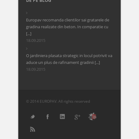
DE PE BLOG
Europav recomanda clientilor sai gratarele de
gradina realizate din beton. In comparatie cu
[...]
18.09.2015
O jardiniera plasata strategic in locul potrivit va
aduce un plus de rafinament gradinii [...]
18.09.2015
© 2014 EUROPAV. All rights reserved