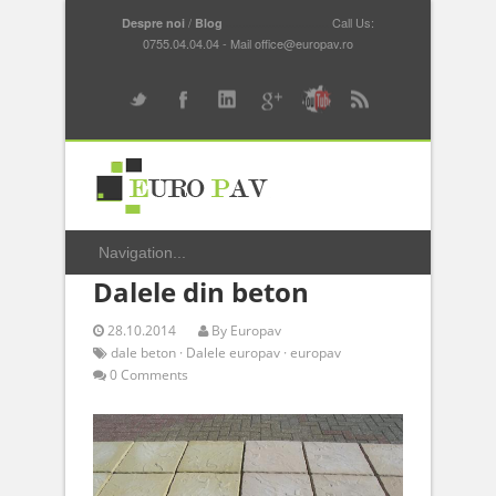
/
...............................
Call Us:
Despre noi
Blog
0755.04.04.04 - Mail office@europav.ro
Dalele din beton
28.10.2014
By
Europav
dale beton
·
Dalele europav
·
europav
0 Comments