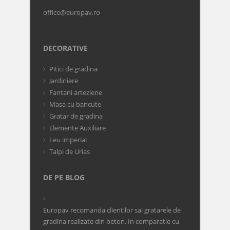
office@europav.ro
DECORATIVE
Pitici de gradina
Jardiniere
Fantani arteziene
Masa cu bancute
Gratar de gradina
Elemente Auxiliare
Leu imperial
Talpi de Urias
DE PE BLOG
Europav recomanda clientilor sai gratarele de
gradina realizate din beton. In comparatie cu