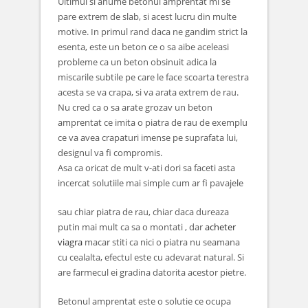
Ultimul si anume betonul amprentat mi se
pare extrem de slab, si acest lucru din multe
motive. In primul rand daca ne gandim strict la
esenta, este un beton ce o sa aibe aceleasi
probleme ca un beton obsinuit adica la
miscarile subtile pe care le face scoarta terestra
acesta se va crapa, si va arata extrem de rau.
Nu cred ca o sa arate grozav un beton
amprentat ce imita o piatra de rau de exemplu
ce va avea crapaturi imense pe suprafata lui,
designul va fi compromis.
Asa ca oricat de mult v-ati dori sa faceti asta
incercat solutiile mai simple cum ar fi pavajele
sau chiar piatra de rau, chiar daca dureaza
putin mai mult ca sa o montati , dar
acheter
viagra
macar stiti ca nici o piatra nu seamana
cu cealalta, efectul este cu adevarat natural. Si
are farmecul ei gradina datorita acestor pietre.
Betonul amprentat este o solutie ce ocupa