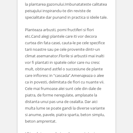
la plantarea gazonului.Imbunatateste calitatea
peisajului inspirandu-te din reviste de
specialitate dar punand in practica si ideile tale.
Planteaza arbusti, pomi fructiferi si flori
etc.Cand alegi plantele care iti vor decora
curtea din fata casei, cauta-le pe cele specifice
tarii noastre sau pe cele provenite dintr-un
climat asemanator.Florile si arbustii mai inalti
vor fi plantati in spatele celor care nu cresc
mult, obtinand astfel o succesiune de plante
care infloresc in “cascada”.Amenajeaza o alee
ca in povesti, delimitata de flori cu nuante vii.
Cele mai frumoase alei sunt cele din dale de
piatra, de forme neregulate, amplasate la
distanta unui pas una de cealalta. Dar aici
multa lume se poate gandi la diverse variante
si anume, pavele, piatra sparta, beton simplu,
beton amprentat.