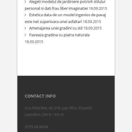
Alegeti modelul de jardiniere potrivit stilului
personal si dati frau liber imaginatiei
18.09.2015
Estetica data de un model ingenios de pavaj
este net superioara unei asfaltari
18.09.2015
Amenajarea unei gradini cu stil
18.09.2015
Paveaza gradina cu piatra naturala
18.09.2015
CONTACT INFO
Sos.Oltenitei, Nr.216, Jud. Ilfov, Popesti
Leordeni, DN 4 – Km 9
0755.04.04.04