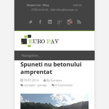
/
...............................
Call Us:
Despre noi
Blog
0755.04.04.04 - Mail office@europav.ro
Spuneti nu betonului
amprentat
16.07.2014
By
Europav
europav
·
pavaje
0 Comments